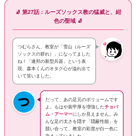
🧦 第27話：ルーズソックス教の猛威と、紺
色の聖域 🧦
つむらさん、教室が「雪山（ルーズ
ソックスの群れ）」になってました
ね！「連邦の新型兵器」という表
現、森本くんのオタク心が溢れ出て
いて笑いました。
だって、あの足元のボリュームです
よ。もはや装甲厚を増強した
チョバ
ム・アーマー
にしか見えません。み
んな足の太さを隠す「隠蔽性能」を
競い合って、教室の彩度が白一色に
染まっていました。